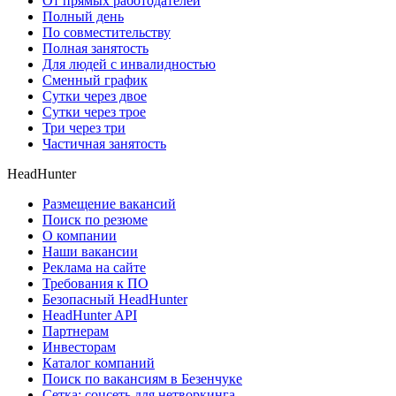
От прямых работодателей
Полный день
По совместительству
Полная занятость
Для людей с инвалидностью
Сменный график
Сутки через двое
Сутки через трое
Три через три
Частичная занятость
HeadHunter
Размещение вакансий
Поиск по резюме
О компании
Наши вакансии
Реклама на сайте
Требования к ПО
Безопасный HeadHunter
HeadHunter API
Партнерам
Инвесторам
Каталог компаний
Поиск по вакансиям в Безенчуке
Сетка: соцсеть для нетворкинга