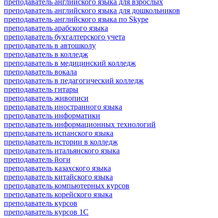
преподаватель английского языка для взрослых
преподаватель английского языка для дошкольников
преподаватель английского языка по Skype
преподаватель арабского языка
преподаватель бухгалтерского учета
преподаватель в автошколу
преподаватель в колледж
преподаватель в медицинский колледж
преподаватель вокала
преподаватель в педагогический колледж
преподаватель гитары
преподаватель живописи
преподаватель иностранного языка
преподаватель информатики
преподаватель информационных технологий
преподаватель испанского языка
преподаватель истории в колледж
преподаватель итальянского языка
преподаватель йоги
преподаватель казахского языка
преподаватель китайского языка
преподаватель компьютерных курсов
преподаватель корейского языка
преподаватель курсов
преподаватель курсов 1С