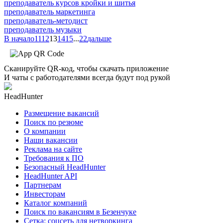
преподаватель курсов кройки и шитья
преподаватель маркетинга
преподаватель-методист
преподаватель музыки
В начало
11
12
13
14
15
...
22
дальше
Сканируйте QR-код, чтобы скачать приложение
И чаты с работодателями всегда будут под рукой
HeadHunter
Размещение вакансий
Поиск по резюме
О компании
Наши вакансии
Реклама на сайте
Требования к ПО
Безопасный HeadHunter
HeadHunter API
Партнерам
Инвесторам
Каталог компаний
Поиск по вакансиям в Безенчуке
Сетка: соцсеть для нетворкинга