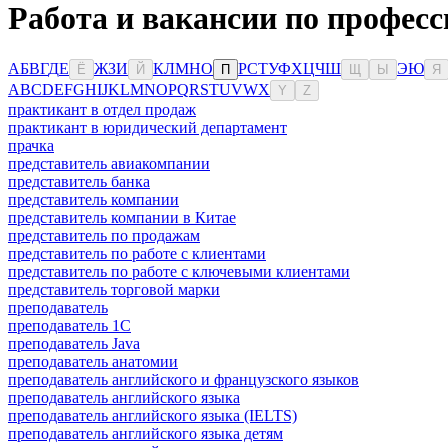
Работа и вакансии по професс
А
Б
В
Г
Д
Е
Ж
З
И
К
Л
М
Н
О
Р
С
Т
У
Ф
Х
Ц
Ч
Ш
Э
Ю
Ё
Й
П
Щ
Ы
Я
A
B
C
D
E
F
G
H
I
J
K
L
M
N
O
P
Q
R
S
T
U
V
W
X
Y
Z
практикант в отдел продаж
практикант в юридический департамент
прачка
представитель авиакомпании
представитель банка
представитель компании
представитель компании в Китае
представитель по продажам
представитель по работе с клиентами
представитель по работе с ключевыми клиентами
представитель торговой марки
преподаватель
преподаватель 1С
преподаватель Java
преподаватель анатомии
преподаватель английского и французского языков
преподаватель английского языка
преподаватель английского языка (IELTS)
преподаватель английского языка детям