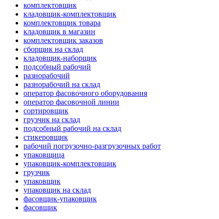
комплектовщик
кладовщик-комплектовщик
комплектовщик товара
кладовщик в магазин
комплектовщик заказов
сборщик на склад
кладовщик-наборщик
подсобный рабочий
разнорабочий
разнорабочий на склад
оператор фасовочного оборудования
оператор фасовочной линии
сортировщик
грузчик на склад
подсобный рабочий на склад
стикеровщик
рабочий погрузочно-разгрузочных работ
упаковщица
упаковщик-комплектовщик
грузчик
упаковщик
упаковщик на склад
фасовщик-упаковщик
фасовщик