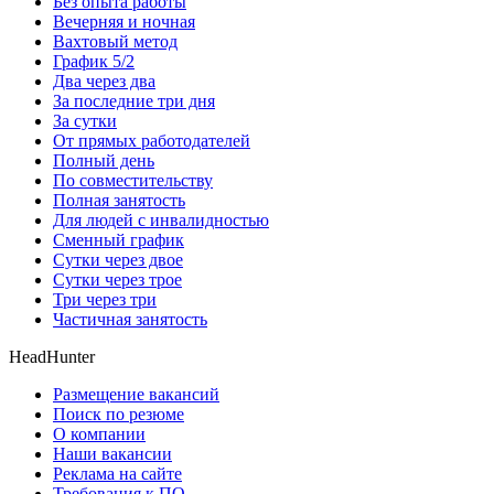
Без опыта работы
Вечерняя и ночная
Вахтовый метод
График 5/2
Два через два
За последние три дня
За сутки
От прямых работодателей
Полный день
По совместительству
Полная занятость
Для людей с инвалидностью
Сменный график
Сутки через двое
Сутки через трое
Три через три
Частичная занятость
HeadHunter
Размещение вакансий
Поиск по резюме
О компании
Наши вакансии
Реклама на сайте
Требования к ПО