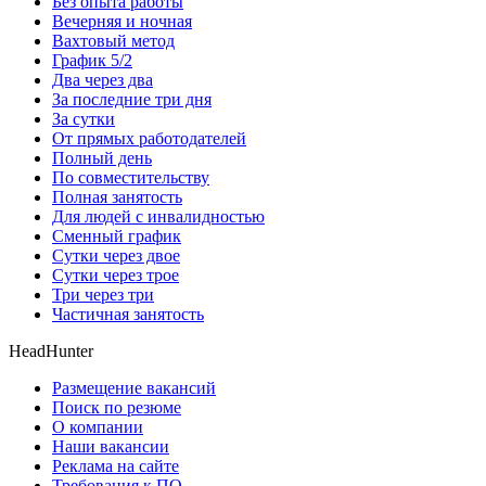
Без опыта работы
Вечерняя и ночная
Вахтовый метод
График 5/2
Два через два
За последние три дня
За сутки
От прямых работодателей
Полный день
По совместительству
Полная занятость
Для людей с инвалидностью
Сменный график
Сутки через двое
Сутки через трое
Три через три
Частичная занятость
HeadHunter
Размещение вакансий
Поиск по резюме
О компании
Наши вакансии
Реклама на сайте
Требования к ПО