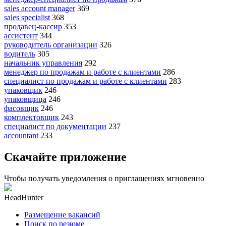
sales account manager
369
sales specialist
368
продавец-кассир
353
ассистент
344
руководитель организации
326
водитель
305
начальник управления
292
менеджер по продажам и работе с клиентами
286
специалист по продажам и работе с клиентами
283
упаковщик
246
упаковщица
246
фасовщик
246
комплектовщик
243
специалист по документации
237
accountant
233
Скачайте приложение
Чтобы получать уведомления о приглашениях мгновенно
HeadHunter
Размещение вакансий
Поиск по резюме