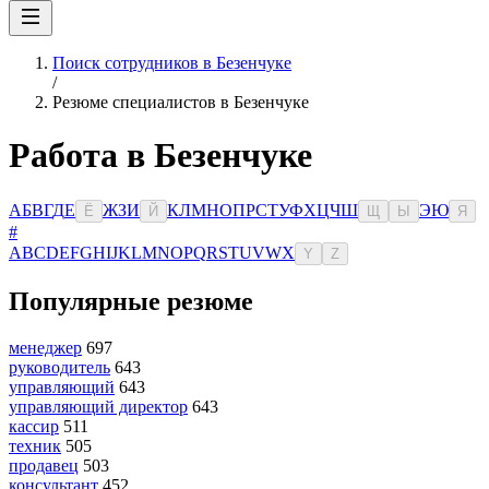
Поиск сотрудников в Безенчуке
/
Резюме специалистов в Безенчуке
Работа в Безенчуке
А
Б
В
Г
Д
Е
Ж
З
И
К
Л
М
Н
О
П
Р
С
Т
У
Ф
Х
Ц
Ч
Ш
Э
Ю
Ё
Й
Щ
Ы
Я
#
A
B
C
D
E
F
G
H
I
J
K
L
M
N
O
P
Q
R
S
T
U
V
W
X
Y
Z
Популярные резюме
менеджер
697
руководитель
643
управляющий
643
управляющий директор
643
кассир
511
техник
505
продавец
503
консультант
452