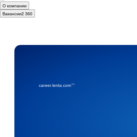
О компании
Вакансии
2 360
16+
career.lenta.com