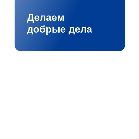
Делаем
добрые дела
вых
й