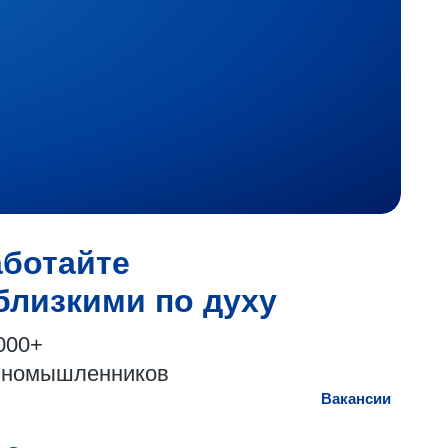
аботайте
близкими по духу
000+
иномышленников
Вакансии