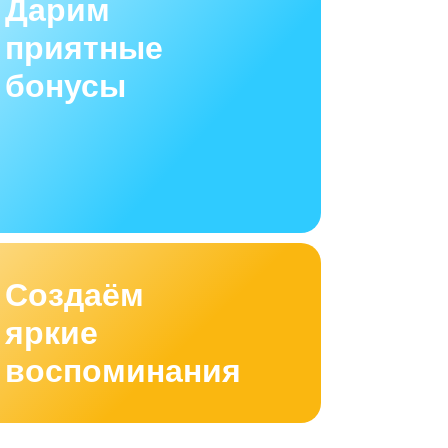
Дарим
приятные
бонусы
Создаём
яркие
воспоминания