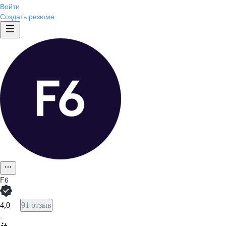
Войти
Создать резюме
F6
4,0
91 отзыв
·