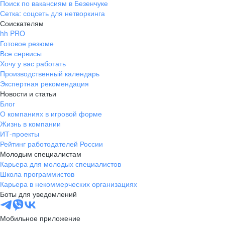
и цифровая криминалистика
Поиск по вакансиям в Безенчуке
Создаем события с вау-эффектом, заботой и вниманием
Сетка: соцсеть для нетворкинга
к каждому в нашей команде. Впечатляем и удивляем.
Реагирование на инциденты
Соискателям
Создаем единый контекст между командами.
Реагирование на инциденты по подписке
hh PRO
Цифровая криминалистика
Готовое резюме
И да, мы не только боремся с фишингом, но и вместе
Все сервисы
eDiscovery
ездим на рыбалку.
Хочу у вас работать
Производственный календарь
Экспертная рекомендация
Митапы
Новости и статьи
Проводим регулярные встречи по обмену опытом
Блог
и знаниями с нашими экспертами из разных команд
О компаниях в игровой форме
в теплой ламповой атмосфере.
Образовательные программы
Жизнь в компании
ИТ-проекты
Для технических специалистов
Рейтинг работодателей России
Развитие
Молодым специалистам
Для широкой аудитории
Карьера для молодых специалистов
Мастер-классы для детей
Прокачиваем soft skills, приобретаем новые навыки
Школа программистов
и совмещаем отдых с саморазвитием.
Карьера в некоммерческих организациях
Боты для уведомлений
Челленджи
Мобильное приложение
Организуем спортивные челленджи, летом практикуем