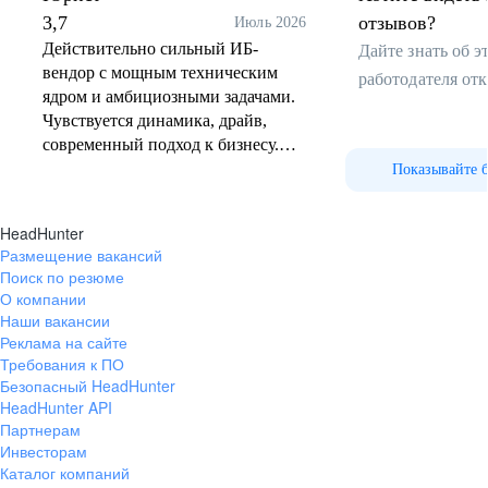
3,7
отзывов?
Июль 2026
Ответственность
Действительно сильный ИБ-
Дайте знать об 
Мы всегда выполняем свои обещания и работаем
вендор с мощным техническим
работодателя от
слаженно, чтобы вместе добиваться результатов.
ядром и амбициозными задачами.
Чувствуется динамика, драйв,
Аудит и консалтинг
современный подход к бизнесу.
Уровень оклада и соцпакета
Показывайте 
Анализ защищенности
достойный, корпоративная жизнь
Отдыхай и развивайся!
Тестирование на проникновение
насыщенная, коллектив в целом
HeadHunter
Red Teaming
дружелюбный. Для тех, кто хочет
Размещение вакансий
Оценка соответствия и консалтинг
расти и не боится нагрузки, здесь
В F6 у нас всегда происходит что-то интересное. Мы
Поиск по резюме
Выявление следов компрометации
отличная среда.
находим время для спорта, творчества, митапов и других
О компании
Проверка готовности к реагированию на инциденты
активностей, даже когда заняты работой.
Наши вакансии
Реклама на сайте
Мы уверены, что активный отдых дарит энергию
Требования к ПО
и помогает нам чувствовать себя лучше. Поэтому
Безопасный HeadHunter
стараемся проводить свободное время с пользой
и находим друзей среди коллег.
HeadHunter API
Партнерам
Инвесторам
Реагирование на инциденты
Каталог компаний
Мероприятия