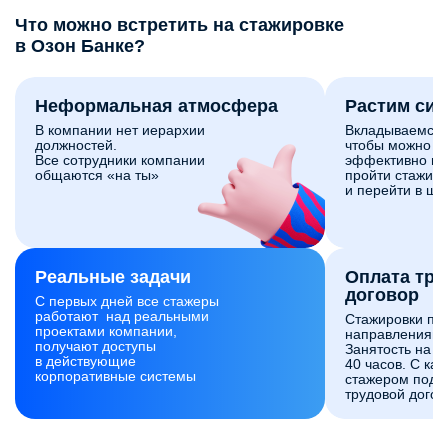
Что можно встретить на стажировке
в Озон Банке?
Неформальная атмосфера
Растим си
В компании нет иерархии
Вкладываемся 
должностей.
чтобы можно б
Все сотрудники компании
эффективно и 
общаются «на ты»
пройти стажиро
и перейти в шт
Реальные задачи
Оплата тр
договор
С первых дней все стажеры
работают над реальными
Стажировки по
проектами компании,
направлениям 
получают доступы
Занятость на с
в действующие
40 часов. С ка
корпоративные системы
стажером подп
трудовой догов