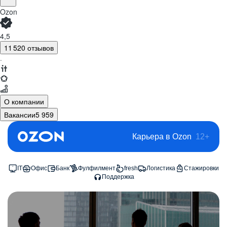
Ozon
4,5
11 520 отзывов
·
О компании
Вакансии
5 959
Карьера в Ozon
12+
IT
Офис
Банк
Фулфилмент
fresh
Логистика
Стажировки
Поддержка