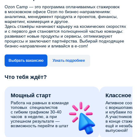
Ozon Camp — это программа оплачиваемых стажировок
в московском офисе Ozon по бизнес‑направлениям:
аналитика, менеджмент продукта и проектов, финансы,
маркетинг, коммерция и другое.
Здесь стажёры начинают карьеру на космических скоростях
и с первого дня становятся полноценной частью команды:
развивают новые продукты и сервисы, оптимизируют
процессы и заключают партнёрства. Выбирай подходящее
бизнес-направление и вливайся в e-com!
Выбрать вакансию
Узнать подробнее
Что тебя ждёт?
Мощный старт
Классное 
Работа на равных в команде
Активное сооб
топовых специалистов
с воркшопами,
с гибким графиком 30-40
и клубами по и
часов в неделю, а при
А участников 
успешном результате —
в конце стажи
возможность перейти в штат
ещё и незабы
выпускной!