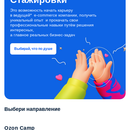
Вы узнаете, как работают операторы складов на всех
процессах: приёмка, размещение, отбор, упаковка
Это возможность начать карьеру
и отгрузка.
в ведущей* e‑commerce компании, получить
уникальный опыт и прокачать свои
профессиональные навыки путём решения
интересных,
а главное реальных бизнес‑задач
Выбирай, что по душе
Выбери направление
Ozon Camp