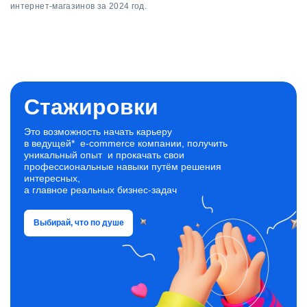
интернет-магазинов за 2024 год.
Стажировки
Это возможность начать карьеру
в ведущей* e‑commerce компании, получить
уникальный опыт и прокачать свои
профессиональные навыки путём решения
интересных,
а главное реальных бизнес‑задач
Выбирай, что по душе