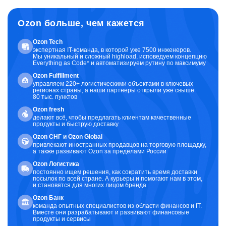
Ozon больше, чем кажется
Ozon Tech
экспертная IT-команда, в которой уже 7500 инженеров.
Мы уникальный и сложный highload, исповедуем концепцию
Everything as Code* и автоматизируем рутину по максимуму
Ozon Fulfillment
управляем 220+ логистическими объектами в ключевых
регионах страны, а наши партнеры открыли уже свыше
80 тыс. пунктов
Ozon fresh
делают всё, чтобы предлагать клиентам качественные
продукты и быструю доставку
Ozon CНГ и Ozon Global
привлекают иностранных продавцов на торговую площадку,
а также развивают Ozon за пределами России
Ozon Логистика
постоянно ищем решения, как сократить время доставки
посылок по всей стране. А курьеры и помогают нам в этом,
и становятся для многих лицом бренда
Ozon Банк
команда опытных специалистов из области финансов и IT.
Вместе они разрабатывают и развивают финансовые
продукты и сервисы