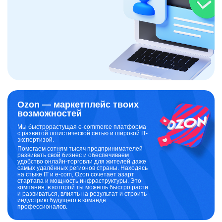
Ozon — маркетплейс твоих
возможностей
Мы быстрорастущая e-commerce платформа
с развитой логистической сетью и широкой IT-
экспертизой.
Помогаем сотням тысяч предпринимателей
развивать свой бизнес и обеспечиваем
удобство онлайн-торговли для жителей даже
самых удалённых регионов страны. Находясь
на стыке IT и e-com, Ozon сочетает азарт
стартапа и мощность инфраструктуры. Это
компания, в которой ты можешь быстро расти
и развиваться, влиять на результат и строить
индустрию будущего в команде
профессионалов.