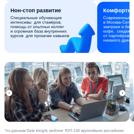
Нон-стоп развитие
Комфортны
Специальные обучающие
Современный 
интенсивы для стажёров,
в Москва-Сити,
помощь от опытных коллег
завтраки и без
и огромная база внутренних
кофе, скидки и
курсов для прокачки навыков
от партнёров. 
никакого дресс
*по данным Data Insight, рейтинг ТОП-100 крупнейших российских