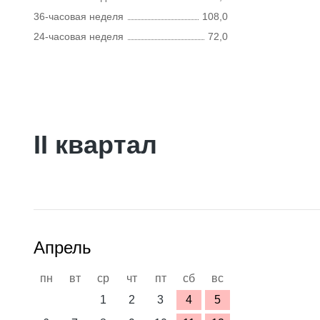
36-часовая неделя
108,0
24-часовая неделя
72,0
II квартал
Апрель
пн
вт
ср
чт
пт
сб
вс
1
2
3
4
5