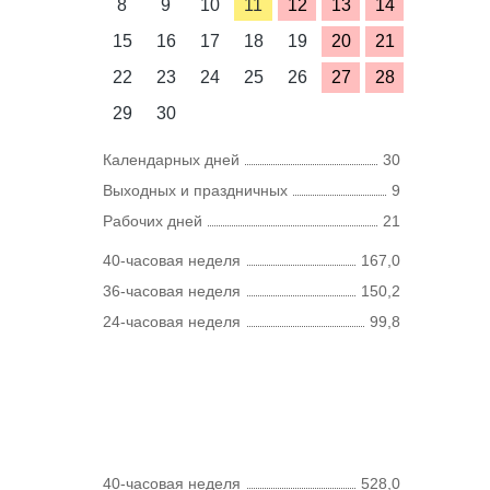
8
9
10
11
12
13
14
15
16
17
18
19
20
21
22
23
24
25
26
27
28
29
30
Календарных дней
30
Выходных и праздничных
9
Рабочих дней
21
40-часовая неделя
167,0
36-часовая неделя
150,2
24-часовая неделя
99,8
40-часовая неделя
528,0