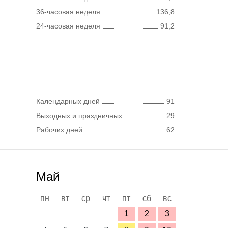
36-часовая неделя
136,8
24-часовая неделя
91,2
Календарных дней
91
Выходных и праздничных
29
Рабочих дней
62
Май
пн
вт
ср
чт
пт
сб
вс
1
2
3