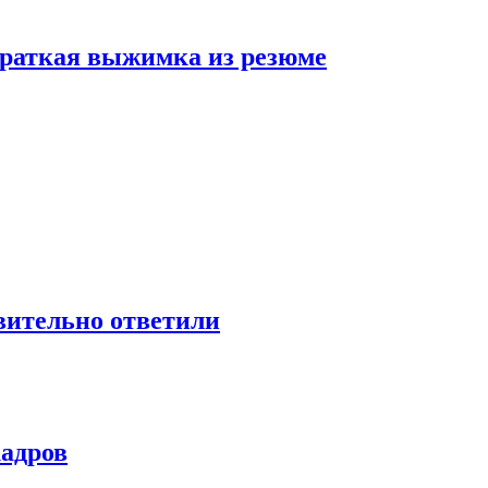
 краткая выжимка из резюме
твительно ответили
кадров