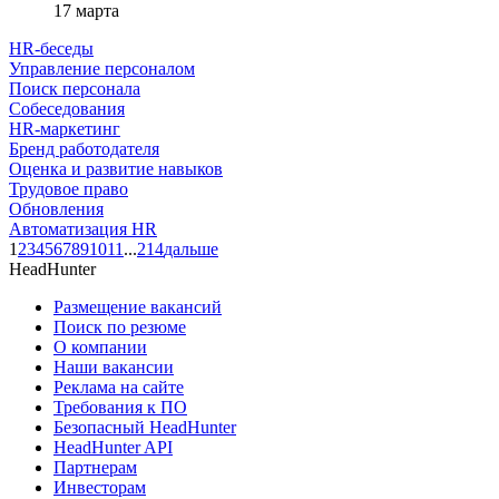
17 марта
HR-беседы
Управление персоналом
Поиск персонала
Собеседования
HR-маркетинг
Бренд работодателя
Оценка и развитие навыков
Трудовое право
Обновления
Автоматизация HR
1
2
3
4
5
6
7
8
9
10
11
...
214
дальше
HeadHunter
Размещение вакансий
Поиск по резюме
О компании
Наши вакансии
Реклама на сайте
Требования к ПО
Безопасный HeadHunter
HeadHunter API
Партнерам
Инвесторам