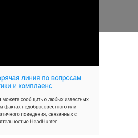
орячая линия по вопросам
тики и комплаенс
 можете сообщить о любых известных
м фактах недобросовестного или
этичного поведения, связанных с
ятельностью HeadHunter