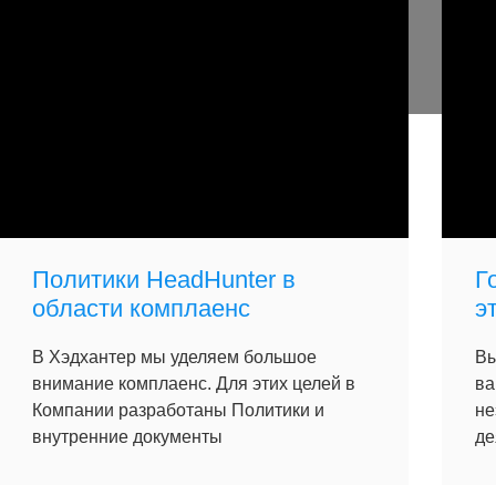
Политики HeadHunter в
Г
области комплаенс
э
В Хэдхантер мы уделяем большое
Вы
внимание комплаенс. Для этих целей в
ва
Компании разработаны Политики и
не
внутренние документы
де