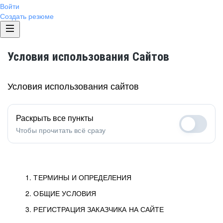
Войти
Создать резюме
Условия использования Сайтов
Условия использования сайтов
Раскрыть все пункты
Чтобы прочитать всё сразу
1. ТЕРМИНЫ И ОПРЕДЕЛЕНИЯ
2. ОБЩИЕ УСЛОВИЯ
1.1. Хэдхантер
исполнитель, юридическое
лицо ООО «Хэдхантер», ИНН
Условия определяют отношения между Заказчиками,
3. РЕГИСТРАЦИЯ ЗАКАЗЧИКА НА САЙТЕ
7718620740, адрес: 129085,
Пользователями и Хэдхантер.