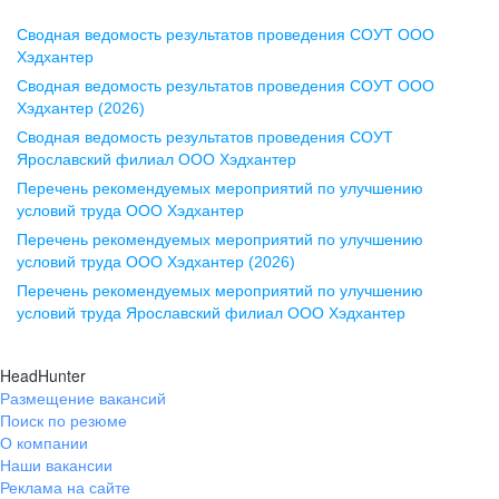
Сводная ведомость результатов проведения СОУТ ООО
Воронеж
Хэдхантер
Сводная ведомость результатов проведения СОУТ ООО
ул. Комиссаржевской, д. 10,
Хэдхантер (2026)
офис 1212
Сводная ведомость результатов проведения СОУТ
+7 473 280-05-05
Ярославский филиал ООО Хэдхантер
pr@vrn.hh.ru
Перечень рекомендуемых мероприятий по улучшению
условий труда ООО Хэдхантер
Казань
Перечень рекомендуемых мероприятий по улучшению
ул. Спартаковская, д. 2А, этаж 3,
условий труда ООО Хэдхантер (2026)
помещение 15
Перечень рекомендуемых мероприятий по улучшению
условий труда Ярославский филиал ООО Хэдхантер
+7 843 212-12-50
pr@kzn.hh.ru
HeadHunter
Размещение вакансий
Екатеринбург
Поиск по резюме
ул. Боевых Дружин, стр. 20,
О компании
5 этаж, офис 505, 521
Наши вакансии
Реклама на сайте
+7 343 226-79-99