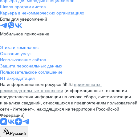
Карьера для молодых специалистов
pr@nsk.hh.ru
Школа программистов
Карьера в некоммерческих организациях
Минск
Боты для уведомлений
пр-т Дзержинского, д. 57,
10 этаж, помещение 45-1
Мобильное приложение
+375 (17)
336-03-02
Этика и комплаенс
pr@rabota.by
Оказание услуг
Использование сайтов
Алматы
Защита персональных данных
Пользовательское соглашение
пр. Абая, д. 151, БЦ Алатау,
ИТ аккредитация
12 этаж, офис 1209
На информационном ресурсе hh.ru
применяются
+7 727 232-13-13
рекомендательные технологии
(информационные технологии
pr@headhunter.com.kz
предоставления информации на основе сбора, систематизации
и анализа сведений, относящихся к предпочтениям пользователей
сети «Интернет», находящихся на территории Российской
Федерации)
Русский