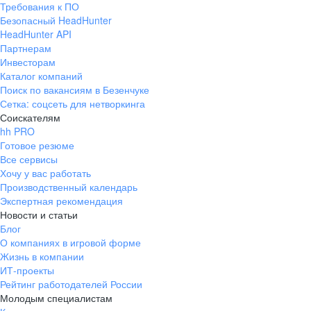
Требования к ПО
pr@ural.hh.ru
Безопасный HeadHunter
HeadHunter API
Краснодар
Партнерам
Инвесторам
ул. Янковского, д. 169, 7 этаж,
Каталог компаний
706 каб.
Поиск по вакансиям в Безенчуке
+7 861 205-55-57
Сетка: соцсеть для нетворкинга
pr@krd.hh.ru
Соискателям
hh PRO
Готовое резюме
Владивосток
Все сервисы
пер. Ланинский д. 4, офис 3.4
Хочу у вас работать
Производственный календарь
+7 423 202-33-28
Экспертная рекомендация
pr@dv.hh.ru
Новости и статьи
Блог
Новосибирск
О компаниях в игровой форме
Жизнь в компании
ул. Большевистская, д. 35,
ИТ-проекты
помещение 21
Рейтинг работодателей России
+7 383 207-94-64
Молодым специалистам