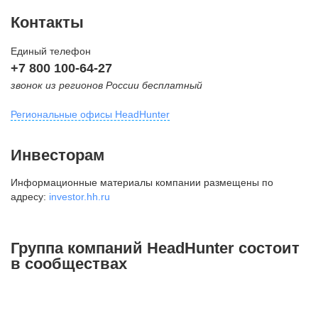
Контакты
Единый телефон
+7 800 100-64-27
звонок из регионов России бесплатный
Региональные офисы HeadHunter
Москва
Инвесторам
внутригородская территория
Информационные материалы компании размещены по
Муниципальный округ Тверской,
адресу:
investor.hh.ru
2-я Брестская ул., д. 48,
помещение 25
+7 495 974-64-27
Группа компаний HeadHunter состоит
+7 495 980-64-27
в сообществах
+7 495 134-92-24
press@hh.ru